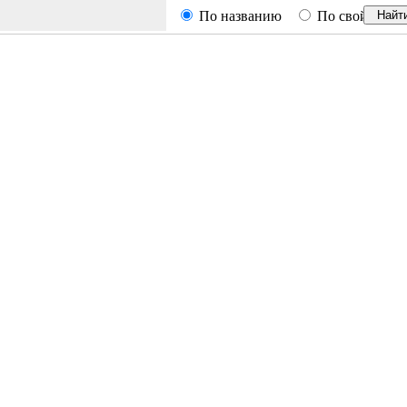
По названию
По свойствам
Найт