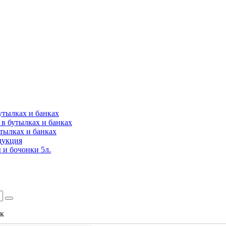
утылках и банках
в бутылках и банках
утылках и банках
дукция
 и бочонки 5л.
ок