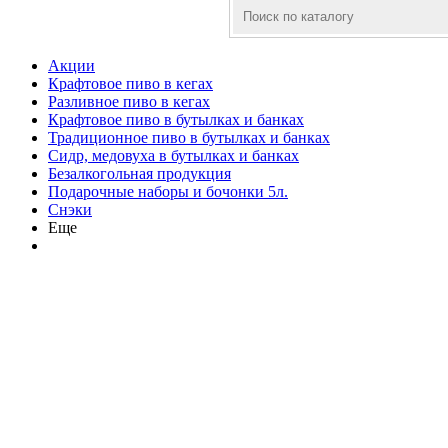
Акции
Крафтовое пиво в кегах
Разливное пиво в кегах
Крафтовое пиво в бутылках и банках
Традиционное пиво в бутылках и банках
Сидр, медовуха в бутылках и банках
Безалкогольная продукция
Подарочные наборы и бочонки 5л.
Снэки
Еще