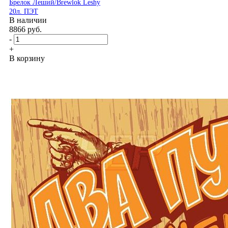
Брелок Леший/Brewlok Leshy
20л. ПЭТ
В наличии
8866
руб.
-
+
В корзину