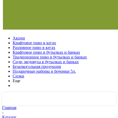
Акции
Крафтовое пиво в кегах
Разливное пиво в кегах
Крафтовое пиво в бутылках и банках
Традиционное пиво в бутылках и банках
Сидр, медовуха в бутылках и банках
Безалкогольная продукция
Подарочные наборы и бочонки 5л.
Снэки
Еще
Главная
-
Каталог