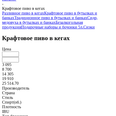
-
Крафтовое пиво в кегах
Разливное пиво в кегах
Крафтовое пиво в бутылках и
банках
Традиционное пиво в бутылках и банках
Сидр,
медовуха в бутылках и банках
Безалкогольная
продукция
Подарочные наборы и бочонки 5л.
Снэки
Крафтовое пиво в кегах
Цена
3 095
8 700
14 305
19 910
25 514.70
Производитель
Страна
Стиль
Спирт(об.)
Плотность
IBU