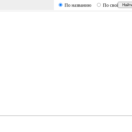
По названию
По свойствам
Найт