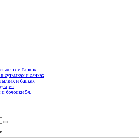
утылках и банках
в бутылках и банках
утылках и банках
дукция
 и бочонки 5л.
ок