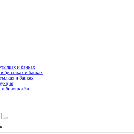
утылках и банках
в бутылках и банках
утылках и банках
дукция
 и бочонки 5л.
ок