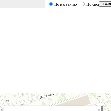
По названию
По свойствам
Найт