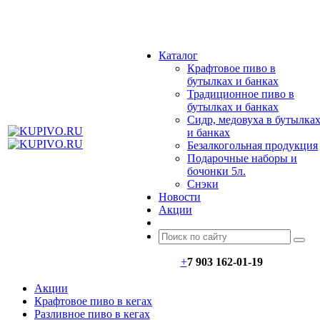
МЕНЮ
Каталог
Крафтовое пиво в
бутылках и банках
Традиционное пиво в
бутылках и банках
Сидр, медовуха в бутылка
и банках
Безалкогольная продукция
Подарочные наборы и
бочонки 5л.
Снэки
Новости
Акции
+
7 903 162-0
1-
19
Акции
Крафтовое пиво в кегах
Разливное пиво в кегах