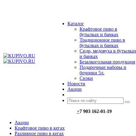
МЕНЮ
Каталог
Крафтовое пиво в
бутылках и банках
Традиционное пиво в
бутылках и банках
Сидр, медовуха в бутылка
и банках
Безалкогольная продукция
Подарочные наборы и
бочонки 5л.
Снэки
Новости
Акции
+
7 903 162-0
1-
19
Акции
Крафтовое пиво в кегах
Разливное пиво в кегах