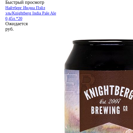
Быстрый просмотр
Найтберг Индиа Пэйл
эль/Knightberg India Pale Ale
0,45л.*20
Ожидается
руб.