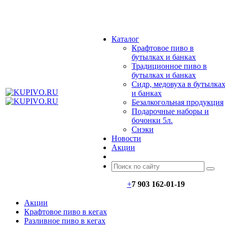
МЕНЮ
Каталог
Крафтовое пиво в
бутылках и банках
Традиционное пиво в
бутылках и банках
Сидр, медовуха в бутылка
и банках
Безалкогольная продукция
Подарочные наборы и
бочонки 5л.
Снэки
Новости
Акции
+
7 903 162-0
1-
19
Акции
Крафтовое пиво в кегах
Разливное пиво в кегах