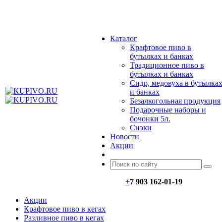
МЕНЮ
Каталог
Крафтовое пиво в
бутылках и банках
Традиционное пиво в
бутылках и банках
Сидр, медовуха в бутылка
и банках
Безалкогольная продукция
Подарочные наборы и
бочонки 5л.
Снэки
Новости
Акции
+
7 903 162-0
1-
19
Акции
Крафтовое пиво в кегах
Разливное пиво в кегах