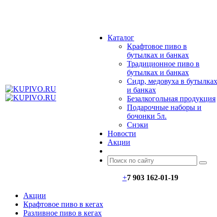
МЕНЮ
Каталог
Крафтовое пиво в
бутылках и банках
Традиционное пиво в
бутылках и банках
Сидр, медовуха в бутылка
и банках
Безалкогольная продукция
Подарочные наборы и
бочонки 5л.
Снэки
Новости
Акции
+
7 903 162-0
1-
19
Акции
Крафтовое пиво в кегах
Разливное пиво в кегах