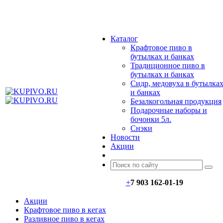
МЕНЮ
Каталог
Крафтовое пиво в
бутылках и банках
Традиционное пиво в
бутылках и банках
Сидр, медовуха в бутылка
и банках
Безалкогольная продукция
Подарочные наборы и
бочонки 5л.
Снэки
Новости
Акции
+
7 903 162-0
1-
19
Акции
Крафтовое пиво в кегах
Разливное пиво в кегах