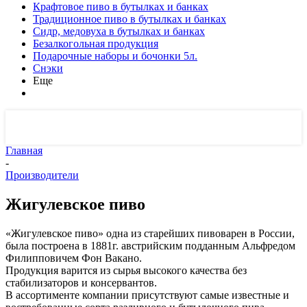
Крафтовое пиво в бутылках и банках
Традиционное пиво в бутылках и банках
Сидр, медовуха в бутылках и банках
Безалкогольная продукция
Подарочные наборы и бочонки 5л.
Снэки
Еще
Главная
-
Производители
Жигулевское пиво
«Жигулевское пиво» одна из старейших пивоварен в России,
была построена в 1881г. австрийским подданным Альфредом
Филипповичем Фон Вакано.
Продукция варится из сырья высокого качества без
стабилизаторов и консервантов.
В ассортименте компании присутствуют самые известные и