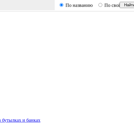
По названию
По свойствам
Найт
 бутылках и банках