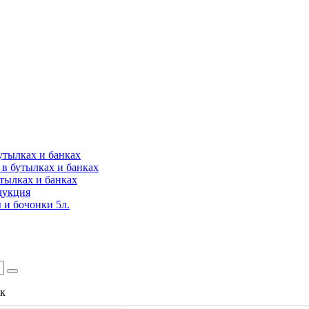
утылках и банках
в бутылках и банках
утылках и банках
дукция
 и бочонки 5л.
ок