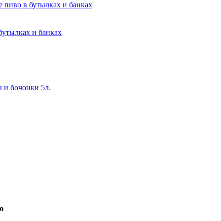
 пиво в бутылках и банках
бутылках и банках
 и бочонки 5л.
ю