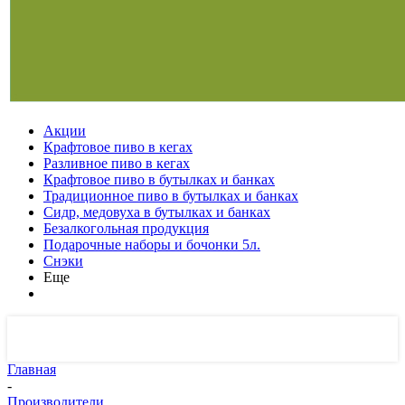
Акции
Крафтовое пиво в кегах
Разливное пиво в кегах
Крафтовое пиво в бутылках и банках
Традиционное пиво в бутылках и банках
Сидр, медовуха в бутылках и банках
Безалкогольная продукция
Подарочные наборы и бочонки 5л.
Снэки
Еще
Главная
-
Производители