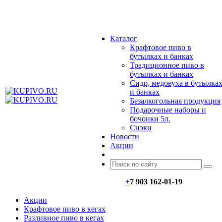
МЕНЮ
Каталог
Крафтовое пиво в
бутылках и банках
Традиционное пиво в
бутылках и банках
Сидр, медовуха в бутылка
и банках
Безалкогольная продукция
Подарочные наборы и
бочонки 5л.
Снэки
Новости
Акции
+
7 903 162-0
1-
19
Акции
Крафтовое пиво в кегах
Разливное пиво в кегах