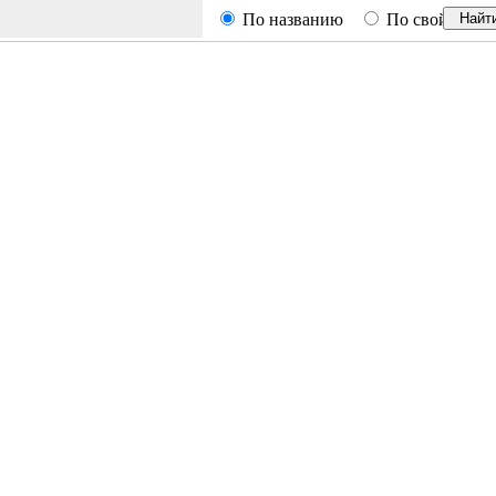
По названию
По свойствам
Найт