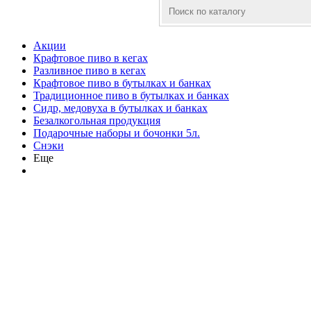
Акции
Крафтовое пиво в кегах
Разливное пиво в кегах
Крафтовое пиво в бутылках и банках
Традиционное пиво в бутылках и банках
Сидр, медовуха в бутылках и банках
Безалкогольная продукция
Подарочные наборы и бочонки 5л.
Снэки
Еще