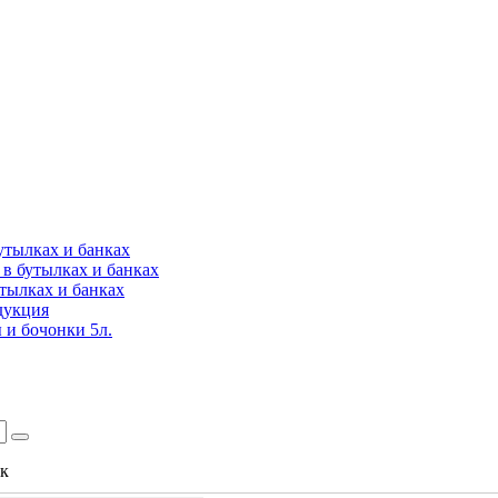
утылках и банках
в бутылках и банках
утылках и банках
дукция
 и бочонки 5л.
ок