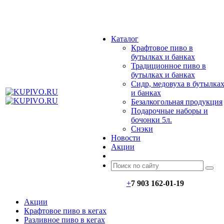
МЕНЮ
Каталог
Крафтовое пиво в
бутылках и банках
Традиционное пиво в
бутылках и банках
Сидр, медовуха в бутылка
и банках
Безалкогольная продукция
Подарочные наборы и
бочонки 5л.
Снэки
Новости
Акции
+
7 903 162-0
1-
19
Акции
Крафтовое пиво в кегах
Разливное пиво в кегах