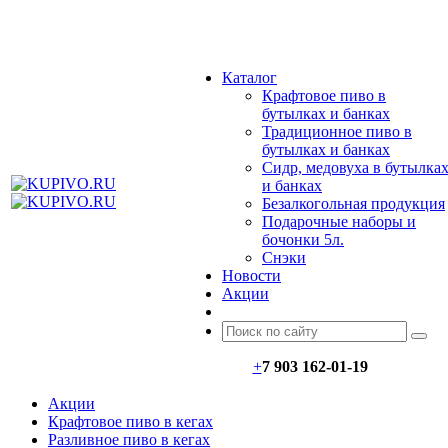
МЕНЮ
Каталог
Крафтовое пиво в
бутылках и банках
Традиционное пиво в
бутылках и банках
Сидр, медовуха в бутылка
и банках
Безалкогольная продукция
Подарочные наборы и
бочонки 5л.
Снэки
Новости
Акции
+
7 903 162-0
1-
19
Акции
Крафтовое пиво в кегах
Разливное пиво в кегах