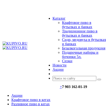
МЕНЮ
Каталог
Крафтовое пиво в
бутылках и банках
Традиционное пиво в
бутылках и банках
Сидр, медовуха в бутылка
и банках
Безалкогольная продукция
Подарочные наборы и
бочонки 5л.
Снэки
Новости
Акции
+
7 903 162-0
1-
19
Акции
Крафтовое пиво в кегах
Разливное пиво в кегах