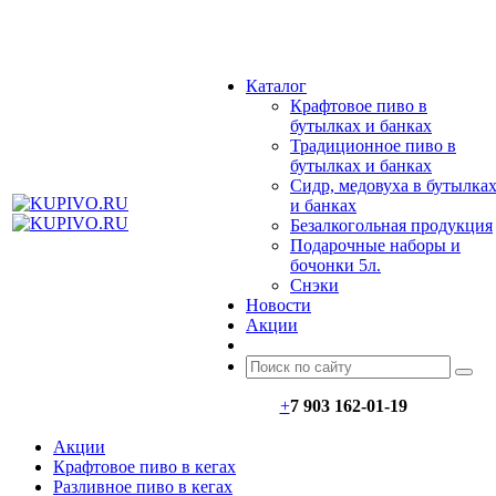
МЕНЮ
Каталог
Крафтовое пиво в
бутылках и банках
Традиционное пиво в
бутылках и банках
Сидр, медовуха в бутылка
и банках
Безалкогольная продукция
Подарочные наборы и
бочонки 5л.
Снэки
Новости
Акции
+
7 903 162-0
1-
19
Акции
Крафтовое пиво в кегах
Разливное пиво в кегах