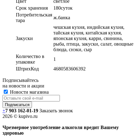
Цвет
светлое
Срок хранения
180суток
Потребительская
ж.банка
тара
чешская кухня, индийская кухня,
тайская кухня, китайская кухня,
Закуски
японская кухня, карри, свинина,
рыба, птица, закуски, салат, овощные
блюда, снэки, сыр
Количество в
1
упаковке
ШтрихКод
4680583606392
Подписывайтесь
на новости и акции
Новости магазина
+
7 903 162-0
1-
19
Заказать звонок
2026 © kupivo.ru
Чрезмерное употребление алкоголя вредит Вашему
здоровью