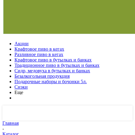
Акции
Крафтовое пиво в кегах
Разливное пиво в кегах
Крафтовое пиво в бутылках и банках
Традиционное пиво в бутылках и банках
Сидр, медовуха в бутылках и банках
Безалкогольная продукция
Подарочные наборы и бочонки 5л.
Снэки
Еще
Главная
-
Каталог