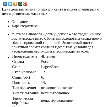
Цена действительна только для сайта и может отличаться от
цен в розничных магазинах
Описание
Характеристики
"Четыре Пивовара Дортмундское" – это традиционное
дортмундское пиво с богатым солодовым характером и
сбалансированной горчинкой. Золотистый цвет и
приятный аромат создают идеальные условия для
наслаждения настоящим классическим вкусом.
Производитель
4Brewers
Страна
Россия
Стиль
Lager/Лагер
Шт в упаковке
12
Спирт(об.)
6.
Плотность
14.
Тип брожения
верховое брожение
Тип фильтрации
нефильтрованное
Термическая
непастеризованное
обработка