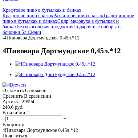
-
Крафтовое пиво в бутылках и банках
Крафтовое пиво в кегах
Разливное пиво в кегах
Традиционное
пиво в бутылках и банках
Сидр, медовуха в бутылках и
банках
Безалкогольная продукция
Подарочные наборы и
бочонки 5л.
Снэки
-
4Пивовара Дортмундское 0,45л.*12
4Пивовара Дортмундское 0,45л.*12
Отложить
Отложено
Сравнить
В сравнении
Артикул
29994
240.6
руб.
В наличии: 1
-
+
В корзину
4Пивовара Дортмундское 0,45л.*12
Поделиться