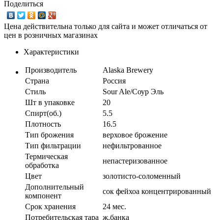
Поделиться
Цена действительна только для сайта и может отличаться от
цен в розничных магазинах
Характеристики
Производитель
Alaska Brewery
Страна
Россия
Стиль
Sour Ale/Соур Эль
Шт в упаковке
20
Спирт(об.)
5.5
Плотность
16.5
Тип брожения
верховое брожение
Тип фильтрации
нефильтрованное
Термическая
непастеризованное
обработка
Цвет
золотисто-соломенный
Дополнительный
сок фейхоа концентрированный
компонент
Срок хранения
24 мес.
Потребительская тара
ж.банка