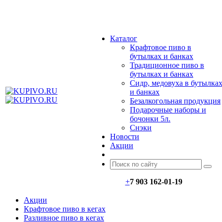
МЕНЮ
Каталог
Крафтовое пиво в
бутылках и банках
Традиционное пиво в
бутылках и банках
Сидр, медовуха в бутылка
и банках
Безалкогольная продукция
Подарочные наборы и
бочонки 5л.
Снэки
Новости
Акции
+
7 903 162-0
1-
19
Акции
Крафтовое пиво в кегах
Разливное пиво в кегах