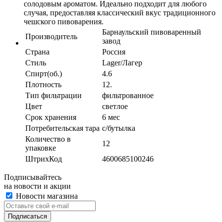
солодовым ароматом. Идеально подходит для любого
случая, предоставляя классический вкус традиционного
чешского пивоварения.
Барнаульский пивоваренный
Производитель
завод
Страна
Россия
Стиль
Lager/Лагер
Спирт(об.)
4.6
Плотность
12.
Тип фильтрации
фильтрованное
Цвет
светлое
Срок хранения
6 мес
Потребительская тара
с/бутылка
Количество в
12
упаковке
ШтрихКод
4600685100246
Подписывайтесь
на новости и акции
Новости магазина