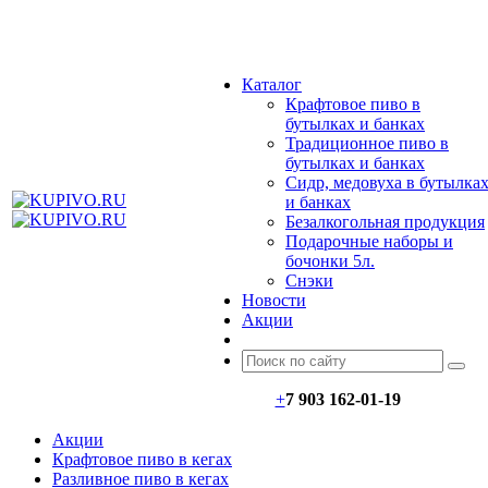
МЕНЮ
Каталог
Крафтовое пиво в
бутылках и банках
Традиционное пиво в
бутылках и банках
Сидр, медовуха в бутылка
и банках
Безалкогольная продукция
Подарочные наборы и
бочонки 5л.
Снэки
Новости
Акции
+
7 903 162-0
1-
19
Акции
Крафтовое пиво в кегах
Разливное пиво в кегах