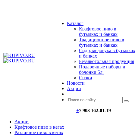
МЕНЮ
Каталог
Крафтовое пиво в
бутылках и банках
Традиционное пиво в
бутылках и банках
Сидр, медовуха в бутылка
и банках
Безалкогольная продукция
Подарочные наборы и
бочонки 5л.
Снэки
Новости
Акции
+
7 903 162-0
1-
19
Акции
Крафтовое пиво в кегах
Разливное пиво в кегах