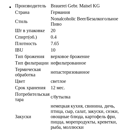
Производитель
Brauerei Gebr. Maisel KG
Страна
Германия
Nonalcoholic Beer/Безалкогольное
Стиль
Пиво
Шт в упаковке
20
Спирт(об.)
0.4
Плотность
7.65
IBU
10
Тип брожения
верховое брожение
Тип фильтрации
нефильтрованное
Термическая
непастеризованное
обработка
Цвет
светлое
Срок хранения
12 мес.
Потребительская
с/бутылка
тара
немецкая кухня, свинина, дичь,
птица, сыр, салат, закуски, снэки,
Закуски
овощные блюда, картофель фри,
пицца, морепродукты, креветки,
рыба, моллюски