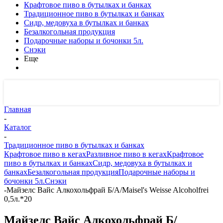
Крафтовое пиво в бутылках и банках
Традиционное пиво в бутылках и банках
Сидр, медовуха в бутылках и банках
Безалкогольная продукция
Подарочные наборы и бочонки 5л.
Снэки
Еще
Главная
-
Каталог
-
Традиционное пиво в бутылках и банках
Крафтовое пиво в кегах
Разливное пиво в кегах
Крафтовое
пиво в бутылках и банках
Сидр, медовуха в бутылках и
банках
Безалкогольная продукция
Подарочные наборы и
бочонки 5л.
Снэки
-
Майзелс Вайс Алкохольфрай Б/А/Maisel's Weisse Alcoholfrei
0,5л.*20
Майзелс Вайс Алкохольфрай Б/