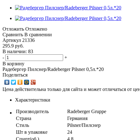
Отложить
Отложено
Сравнить
В сравнении
Артикул
21336
295.9
руб.
В наличии: 83
-
+
В корзину
Радебергер Пилснер/Radeberger Pilsner 0,5л.*20
Поделиться
Цена действительна только для сайта и может отличаться от ц
Характеристики
Производитель
Radeberger Gruppe
Страна
Германия
Стиль
Pilsner/Пилснер
Шт в упаковке
24
Спирт(об.)
4.8