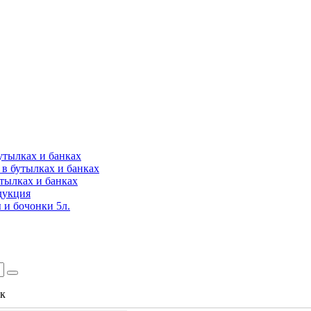
утылках и банках
в бутылках и банках
утылках и банках
дукция
 и бочонки 5л.
ок