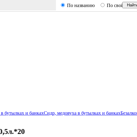
По названию
По свойствам
Найт
в бутылках и банках
Сидр, медовуха в бутылках и банках
Безалко
0,5л.*20