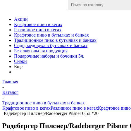
Акции
Крафтовое пиво в кегах
Разливное пиво в кегах
Крафтовое пиво в бутылках и банках
Традиционное пиво в бутылках и банках
Сидр, медовуха в бутылках и банках
Безалкогольная продукция
Подарочные наборы и бочонки 5л.
Снэки
Еще
Главная
-
Каталог
-
Традиционное пиво в бутылках и банках
Крафтовое пиво в кегах
Разливное пиво в кегах
Крафтовое пиво 
-
Радебергер Пилснер/Radeberger Pilsner 0,5л.*20
Радебергер Пилснер/Radeberger Pilsner 