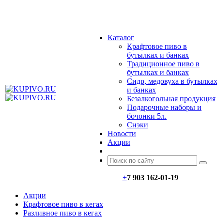
МЕНЮ
Каталог
Крафтовое пиво в
бутылках и банках
Традиционное пиво в
бутылках и банках
Сидр, медовуха в бутылка
и банках
Безалкогольная продукция
Подарочные наборы и
бочонки 5л.
Снэки
Новости
Акции
+
7 903 162-0
1-
19
Акции
Крафтовое пиво в кегах
Разливное пиво в кегах