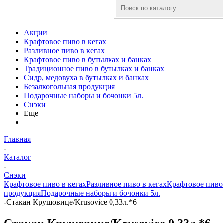
Акции
Крафтовое пиво в кегах
Разливное пиво в кегах
Крафтовое пиво в бутылках и банках
Традиционное пиво в бутылках и банках
Сидр, медовуха в бутылках и банках
Безалкогольная продукция
Подарочные наборы и бочонки 5л.
Снэки
Еще
Главная
-
Каталог
-
Снэки
Крафтовое пиво в кегах
Разливное пиво в кегах
Крафтовое пиво 
продукция
Подарочные наборы и бочонки 5л.
-
Стакан Крушовице/Krusovice 0,33л.*6
Стакан Крушовице/Krusovice 0,33л.*6