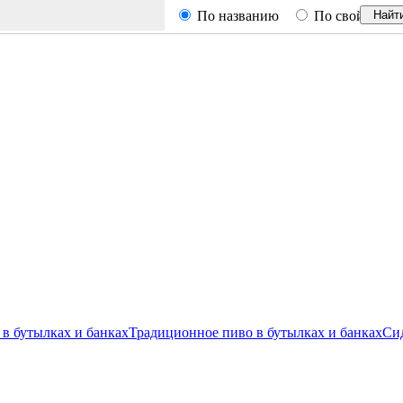
По названию
По свойствам
Найт
в бутылках и банках
Традиционное пиво в бутылках и банках
Сид