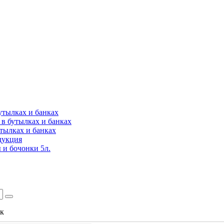
утылках и банках
в бутылках и банках
утылках и банках
дукция
 и бочонки 5л.
ок