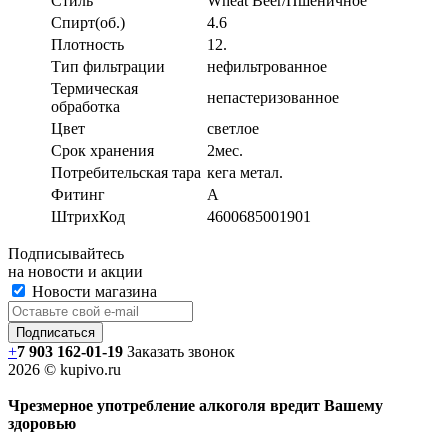
Стиль
Wheat Beer/Пшеничное
Спирт(об.)
4.6
Плотность
12.
Тип фильтрации
нефильтрованное
Термическая
непастеризованное
обработка
Цвет
светлое
Срок хранения
2мес.
Потребительская тара
кега метал.
Фитинг
A
ШтрихКод
4600685001901
Подписывайтесь
на новости и акции
Новости магазина
+
7 903 162-0
1-
19
Заказать звонок
2026 © kupivo.ru
Чрезмерное употребление алкоголя вредит Вашему
здоровью