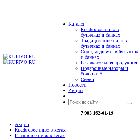
МЕНЮ
Каталог
Крафтовое пиво в
бутылках и банках
Традиционное пиво в
бутылках и банках
Сидр, медовуха в бутылка
и банках
Безалкогольная продукция
Подарочные наборы и
бочонки 5л.
Снэки
Новости
Акции
+
7 903 162-0
1-
19
Акции
Крафтовое пиво в кегах
Разливное пиво в кегах