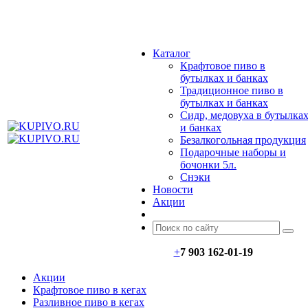
МЕНЮ
Каталог
Крафтовое пиво в
бутылках и банках
Традиционное пиво в
бутылках и банках
Сидр, медовуха в бутылка
и банках
Безалкогольная продукция
Подарочные наборы и
бочонки 5л.
Снэки
Новости
Акции
+
7 903 162-0
1-
19
Акции
Крафтовое пиво в кегах
Разливное пиво в кегах