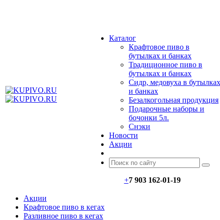
МЕНЮ
Каталог
Крафтовое пиво в
бутылках и банках
Традиционное пиво в
бутылках и банках
Сидр, медовуха в бутылка
и банках
Безалкогольная продукция
Подарочные наборы и
бочонки 5л.
Снэки
Новости
Акции
+
7 903 162-0
1-
19
Акции
Крафтовое пиво в кегах
Разливное пиво в кегах