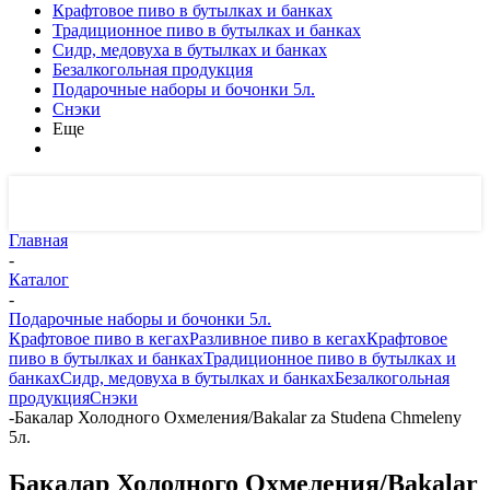
Крафтовое пиво в бутылках и банках
Традиционное пиво в бутылках и банках
Сидр, медовуха в бутылках и банках
Безалкогольная продукция
Подарочные наборы и бочонки 5л.
Снэки
Еще
Главная
-
Каталог
-
Подарочные наборы и бочонки 5л.
Крафтовое пиво в кегах
Разливное пиво в кегах
Крафтовое
пиво в бутылках и банках
Традиционное пиво в бутылках и
банках
Сидр, медовуха в бутылках и банках
Безалкогольная
продукция
Снэки
-
Бакалар Холодного Охмеления/Bakalar za Studena Chmeleny
5л.
Бакалар Холодного Охмеления/Bakalar