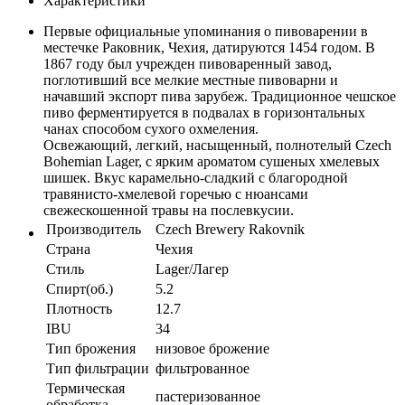
Характеристики
Первые официальные упоминания о пивоварении в
местечке Раковник, Чехия, датируются 1454 годом. В
1867 году был учрежден пивоваренный завод,
поглотивший все мелкие местные пивоварни и
начавший экспорт пива зарубеж. Традиционное чешское
пиво ферментируется в подвалах в горизонтальных
чанах способом сухого охмеления.
Освежающий, легкий, насыщенный, полнотелый Czech
Bohemian Lager, с ярким ароматом сушеных хмелевых
шишек. Вкус карамельно-сладкий с благородной
травянисто-хмелевой горечью с нюансами
свежескошенной травы на послевкусии.
Производитель
Czech Brewery Rakovnik
Страна
Чехия
Стиль
Lager/Лагер
Спирт(об.)
5.2
Плотность
12.7
IBU
34
Тип брожения
низовое брожение
Тип фильтрации
фильтрованное
Термическая
пастеризованное
обработка