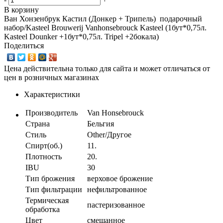
В корзину
Ван Хонзенбрук Кастил (Донкер + Трипель) подарочный
набор/Kasteel Brouwerij Vanhonsebrouck Kasteel (1бут*0,75л.
Kasteel Dounker +1бут*0,75л. Tripel +2бокала)
Поделиться
Цена действительна только для сайта и может отличаться от
цен в розничных магазинах
Характеристики
Производитель
Van Honsebrouck
Страна
Бельгия
Стиль
Other/Другое
Спирт(об.)
11.
Плотность
20.
IBU
30
Тип брожения
верховое брожение
Тип фильтрации
нефильтрованное
Термическая
пастеризованное
обработка
Цвет
смешанное