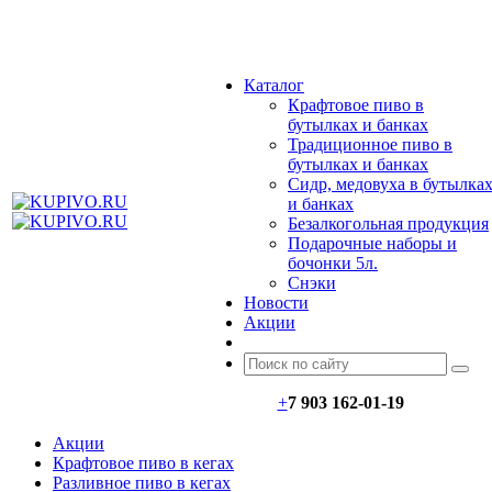
МЕНЮ
Каталог
Крафтовое пиво в
бутылках и банках
Традиционное пиво в
бутылках и банках
Сидр, медовуха в бутылка
и банках
Безалкогольная продукция
Подарочные наборы и
бочонки 5л.
Снэки
Новости
Акции
+
7 903 162-0
1-
19
Акции
Крафтовое пиво в кегах
Разливное пиво в кегах