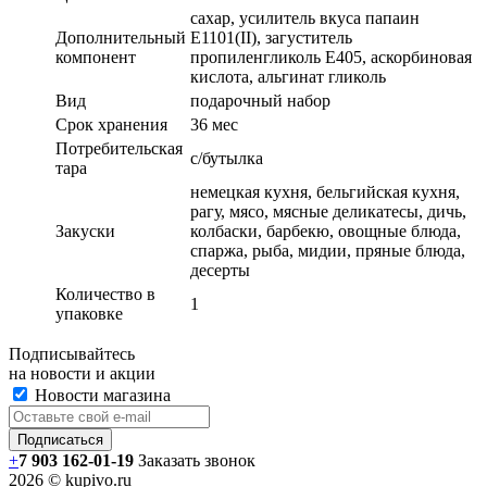
сахар, усилитель вкуса папаин
Дополнительный
Е1101(II), загуститель
компонент
пропиленгликоль Е405, аскорбиновая
кислота, альгинат гликоль
Вид
подарочный набор
Срок хранения
36 мес
Потребительская
с/бутылка
тара
немецкая кухня, бельгийская кухня,
рагу, мясо, мясные деликатесы, дичь,
Закуски
колбаски, барбекю, овощные блюда,
спаржа, рыба, мидии, пряные блюда,
десерты
Количество в
1
упаковке
Подписывайтесь
на новости и акции
Новости магазина
+
7 903 162-0
1-
19
Заказать звонок
2026 © kupivo.ru