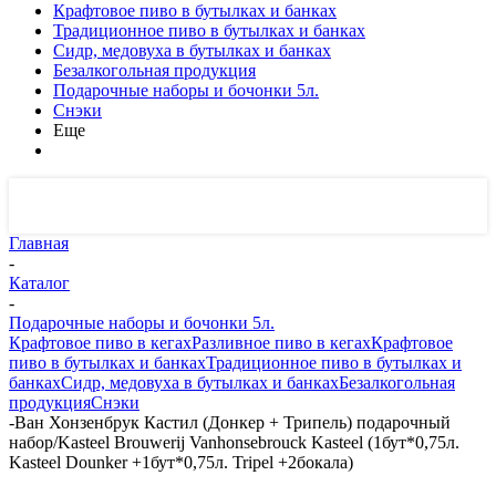
Крафтовое пиво в бутылках и банках
Традиционное пиво в бутылках и банках
Сидр, медовуха в бутылках и банках
Безалкогольная продукция
Подарочные наборы и бочонки 5л.
Снэки
Еще
Главная
-
Каталог
-
Подарочные наборы и бочонки 5л.
Крафтовое пиво в кегах
Разливное пиво в кегах
Крафтовое
пиво в бутылках и банках
Традиционное пиво в бутылках и
банках
Сидр, медовуха в бутылках и банках
Безалкогольная
продукция
Снэки
-
Ван Хонзенбрук Кастил (Донкер + Трипель) подарочный
набор/Kasteel Brouwerij Vanhonsebrouck Kasteel (1бут*0,75л.
Kasteel Dounker +1бут*0,75л. Tripel +2бокала)