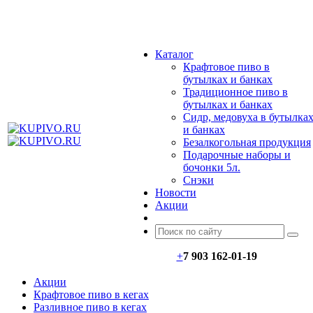
МЕНЮ
Каталог
Крафтовое пиво в
бутылках и банках
Традиционное пиво в
бутылках и банках
Сидр, медовуха в бутылка
и банках
Безалкогольная продукция
Подарочные наборы и
бочонки 5л.
Снэки
Новости
Акции
+
7 903 162-0
1-
19
Акции
Крафтовое пиво в кегах
Разливное пиво в кегах