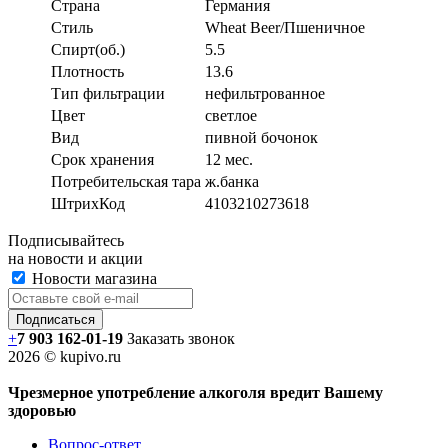
Страна
Германия
Стиль
Wheat Beer/Пшеничное
Спирт(об.)
5.5
Плотность
13.6
Тип фильтрации
нефильтрованное
Цвет
светлое
Вид
пивной бочонок
Срок хранения
12 мес.
Потребительская тара
ж.банка
ШтрихКод
4103210273618
Подписывайтесь
на новости и акции
Новости магазина
+
7 903 162-0
1-
19
Заказать звонок
2026 © kupivo.ru
Чрезмерное употребление алкоголя вредит Вашему
здоровью
Вопрос-ответ