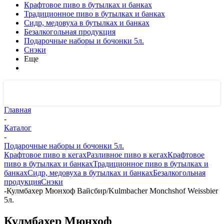
Крафтовое пиво в бутылках и банках
Традиционное пиво в бутылках и банках
Сидр, медовуха в бутылках и банках
Безалкогольная продукция
Подарочные наборы и бочонки 5л.
Снэки
Еще
Главная
-
Каталог
-
Подарочные наборы и бочонки 5л.
Крафтовое пиво в кегах
Разливное пиво в кегах
Крафтовое
пиво в бутылках и банках
Традиционное пиво в бутылках и
банках
Сидр, медовуха в бутылках и банках
Безалкогольная
продукция
Снэки
-
Кулмбахер Мюнхоф Вайсбир/Kulmbacher Monchshof Weissbier
5л.
Кулмбахер Мюнхоф