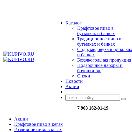
МЕНЮ
Каталог
Крафтовое пиво в
бутылках и банках
Традиционное пиво в
бутылках и банках
Сидр, медовуха в бутылка
и банках
Безалкогольная продукция
Подарочные наборы и
бочонки 5л.
Снэки
Новости
Акции
+
7 903 162-0
1-
19
Акции
Крафтовое пиво в кегах
Разливное пиво в кегах