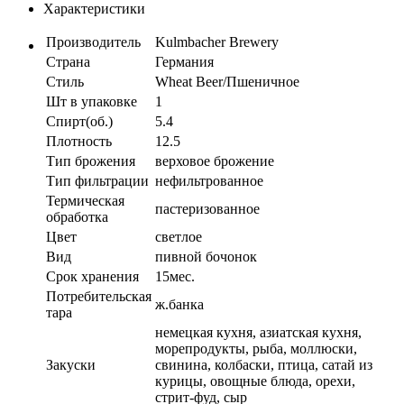
Характеристики
Производитель
Kulmbacher Brewery
Страна
Германия
Стиль
Wheat Beer/Пшеничное
Шт в упаковке
1
Спирт(об.)
5.4
Плотность
12.5
Тип брожения
верховое брожение
Тип фильтрации
нефильтрованное
Термическая
пастеризованное
обработка
Цвет
светлое
Вид
пивной бочонок
Срок хранения
15мес.
Потребительская
ж.банка
тара
немецкая кухня, азиатская кухня,
морепродукты, рыба, моллюски,
Закуски
свинина, колбаски, птица, сатай из
курицы, овощные блюда, орехи,
стрит-фуд, сыр