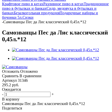
Крафтовое пиво в кегах
Разливное пиво в кегах
Традиционное
пиво в бутылках и банках
Сидр, медовуха в бутылках и
банках
Безалкогольная продукция
Подарочные наборы и
бочонки 5л.
Снэки
-
Самозванцы Пес да Лис классический 0,45л.*12
Самозванцы Пес да Лис классический
0,45л.*12
Отложить
Отложено
Сравнить
В сравнении
Артикул
31346
295.2
руб.
Ожидается
-
+
В корзину
Самозванцы Пес да Лис классический 0,45л.*12
Поделиться