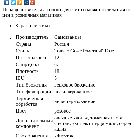
Цена действительна только для сайта и может отличаться от
цен в розничных магазинах
Характеристики
Производитель
Самозванцы
Страна
Россия
Стиль
Tomato Gose/Томатный Гозе
Шт в упаковке
12
Спирт(об.)
6.
Плотность
18.
IBU
5
Тип брожения
верховое брожение
Тип фильтрации
нефильтрованное
Термическая
непастеризованное
обработка
Цвет
розовое
овсяные хлопья, томатная паста,
Дополнительный
специи, экстракт перца Чили, сорбат
компонент
калия
Срок хранения
240cуток