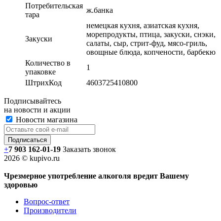
Потребительская
ж.банка
тара
немецкая кухня, азиатская кухня,
морепродукты, птица, закуски, снэки,
Закуски
салаты, сыр, стрит-фуд, мясо-гриль,
овощные блюда, копчености, барбекю
Количество в
1
упаковке
ШтрихКод
4603725410800
Подписывайтесь
на новости и акции
Новости магазина
+
7 903 162-0
1-
19
Заказать звонок
2026 © kupivo.ru
Чрезмерное употребление алкоголя вредит Вашему
здоровью
Вопрос-ответ
Производители