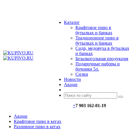
МЕНЮ
Каталог
Крафтовое пиво в
бутылках и банках
Традиционное пиво в
бутылках и банках
Сидр, медовуха в бутылка
и банках
Безалкогольная продукция
Подарочные наборы и
бочонки 5л.
Снэки
Новости
Акции
+
7 903 162-0
1-
19
Акции
Крафтовое пиво в кегах
Разливное пиво в кегах