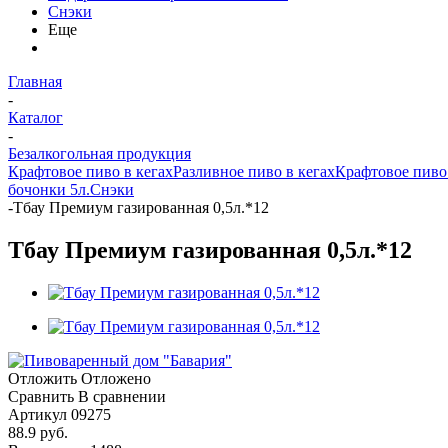
Снэки
Еще
Главная
-
Каталог
-
Безалкогольная продукция
Крафтовое пиво в кегах
Разливное пиво в кегах
Крафтовое пиво 
бочонки 5л.
Снэки
-
Тбау Премиум газированная 0,5л.*12
Тбау Премиум газированная 0,5л.*12
Отложить
Отложено
Сравнить
В сравнении
Артикул
09275
88.9
руб.