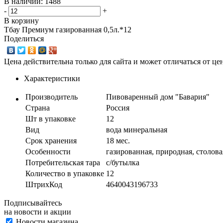
В наличии: 1488
-
+
В корзину
Тбау Премиум газированная 0,5л.*12
Поделиться
Цена действительна только для сайта и может отличаться от ц
Характеристики
Производитель
Пивоваренный дом "Бавария"
Страна
Россия
Шт в упаковке
12
Вид
вода минеральная
Срок хранения
18 мес.
Особенности
газированная, природная, столова
Потребительская тара
с/бутылка
Количество в упаковке
12
ШтрихКод
4640043196733
Подписывайтесь
на новости и акции
Новости магазина