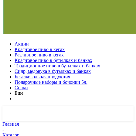
Акции
Крафтовое пиво в кегах
Разливное пиво в кегах
Крафтовое пиво в бутылках и банках
Традиционное пиво в бутылках и банках
Сидр, медовуха в бутылках и банках
Безалкогольная продукция
Подарочные наборы и бочонки 5л.
Снэки
Еще
Главная
-
Каталог