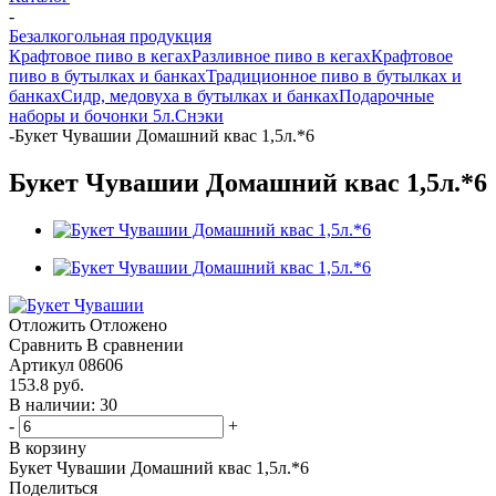
-
Безалкогольная продукция
Крафтовое пиво в кегах
Разливное пиво в кегах
Крафтовое
пиво в бутылках и банках
Традиционное пиво в бутылках и
банках
Сидр, медовуха в бутылках и банках
Подарочные
наборы и бочонки 5л.
Снэки
-
Букет Чувашии Домашний квас 1,5л.*6
Букет Чувашии Домашний квас 1,5л.*6
Отложить
Отложено
Сравнить
В сравнении
Артикул
08606
153.8
руб.
В наличии: 30
-
+
В корзину
Букет Чувашии Домашний квас 1,5л.*6
Поделиться