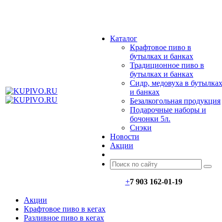
МЕНЮ
Каталог
Крафтовое пиво в
бутылках и банках
Традиционное пиво в
бутылках и банках
Сидр, медовуха в бутылка
и банках
Безалкогольная продукция
Подарочные наборы и
бочонки 5л.
Снэки
Новости
Акции
+
7 903 162-0
1-
19
Акции
Крафтовое пиво в кегах
Разливное пиво в кегах