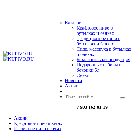
МЕНЮ
Каталог
Крафтовое пиво в
бутылках и банках
Традиционное пиво в
бутылках и банках
Сидр, медовуха в бутылка
и банках
Безалкогольная продукция
Подарочные наборы и
бочонки 5л.
Снэки
Новости
Акции
+
7 903 162-0
1-
19
Акции
Крафтовое пиво в кегах
Разливное пиво в кегах