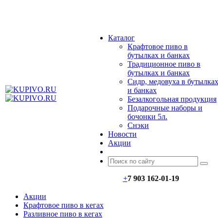
МЕНЮ
Каталог
Крафтовое пиво в
бутылках и банках
Традиционное пиво в
бутылках и банках
Сидр, медовуха в бутылка
и банках
Безалкогольная продукция
Подарочные наборы и
бочонки 5л.
Снэки
Новости
Акции
+
7 903 162-0
1-
19
Акции
Крафтовое пиво в кегах
Разливное пиво в кегах