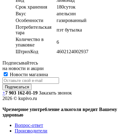
Вид
лимонад
Срок хранения
180суток
Вкус
апельсин
Особенности
газированный
Потребительская
пэт бутылка
тара
Количество в
6
упаковке
ШтрихКод
4602124002937
Подписывайтесь
на новости и акции
Новости магазина
+
7 903 162-0
1-
19
Заказать звонок
2026 © kupivo.ru
Чрезмерное употребление алкоголя вредит Вашему
здоровью
Вопрос-ответ
Производители