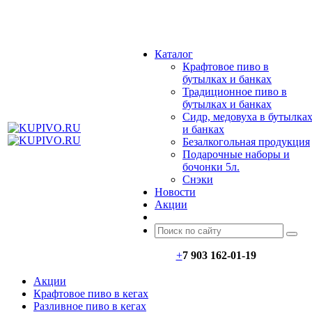
МЕНЮ
Каталог
Крафтовое пиво в
бутылках и банках
Традиционное пиво в
бутылках и банках
Сидр, медовуха в бутылка
и банках
Безалкогольная продукция
Подарочные наборы и
бочонки 5л.
Снэки
Новости
Акции
+
7 903 162-0
1-
19
Акции
Крафтовое пиво в кегах
Разливное пиво в кегах