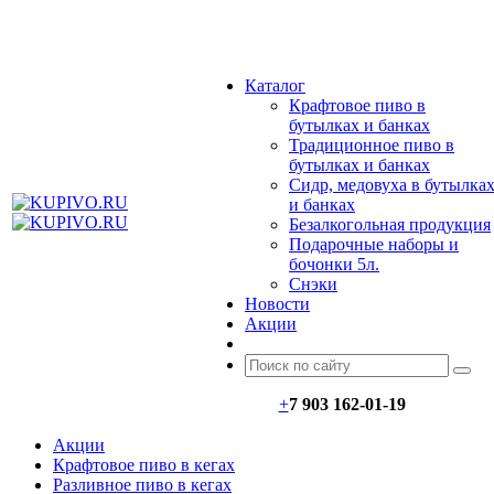
МЕНЮ
Каталог
Крафтовое пиво в
бутылках и банках
Традиционное пиво в
бутылках и банках
Сидр, медовуха в бутылка
и банках
Безалкогольная продукция
Подарочные наборы и
бочонки 5л.
Снэки
Новости
Акции
+
7 903 162-0
1-
19
Акции
Крафтовое пиво в кегах
Разливное пиво в кегах