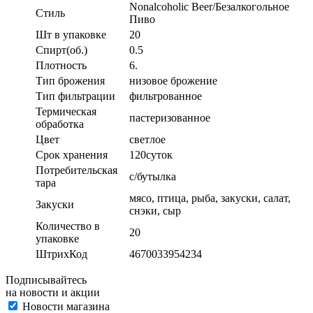
Nonalcoholic Beer/Безалкогольное
Стиль
Пиво
Шт в упаковке
20
Спирт(об.)
0.5
Плотность
6.
Тип брожения
низовое брожение
Тип фильтрации
фильтрованное
Термическая
пастеризованное
обработка
Цвет
светлое
Срок хранения
120суток
Потребительская
с/бутылка
тара
мясо, птица, рыба, закуски, салат,
Закуски
снэки, сыр
Количество в
20
упаковке
ШтрихКод
4670033954234
Подписывайтесь
на новости и акции
Новости магазина