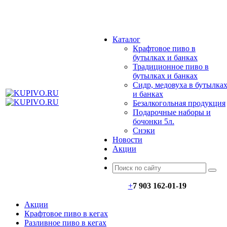
МЕНЮ
Каталог
Крафтовое пиво в
бутылках и банках
Традиционное пиво в
бутылках и банках
Сидр, медовуха в бутылка
и банках
Безалкогольная продукция
Подарочные наборы и
бочонки 5л.
Снэки
Новости
Акции
+
7 903 162-0
1-
19
Акции
Крафтовое пиво в кегах
Разливное пиво в кегах