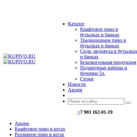
МЕНЮ
Каталог
Крафтовое пиво в
бутылках и банках
Традиционное пиво в
бутылках и банках
Сидр, медовуха в бутылка
и банках
Безалкогольная продукция
Подарочные наборы и
бочонки 5л.
Снэки
Новости
Акции
+
7 903 162-0
1-
19
Акции
Крафтовое пиво в кегах
Разливное пиво в кегах