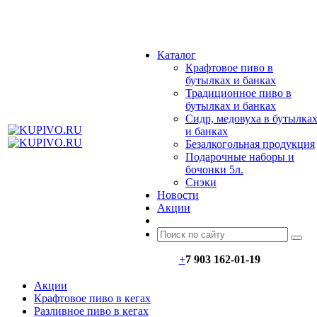
МЕНЮ
Каталог
Крафтовое пиво в
бутылках и банках
Традиционное пиво в
бутылках и банках
Сидр, медовуха в бутылка
и банках
Безалкогольная продукция
Подарочные наборы и
бочонки 5л.
Снэки
Новости
Акции
+
7 903 162-0
1-
19
Акции
Крафтовое пиво в кегах
Разливное пиво в кегах