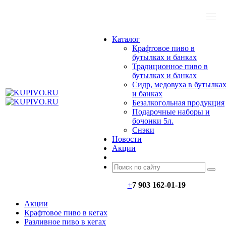
МЕНЮ
Каталог
Крафтовое пиво в
бутылках и банках
Традиционное пиво в
бутылках и банках
Сидр, медовуха в бутылка
и банках
Безалкогольная продукция
Подарочные наборы и
бочонки 5л.
Снэки
Новости
Акции
+
7 903 162-0
1-
19
Акции
Крафтовое пиво в кегах
Разливное пиво в кегах