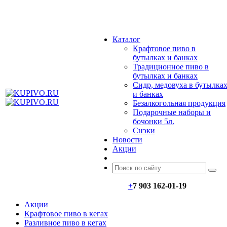
МЕНЮ
Каталог
Крафтовое пиво в
бутылках и банках
Традиционное пиво в
бутылках и банках
Сидр, медовуха в бутылка
и банках
Безалкогольная продукция
Подарочные наборы и
бочонки 5л.
Снэки
Новости
Акции
+
7 903 162-0
1-
19
Акции
Крафтовое пиво в кегах
Разливное пиво в кегах