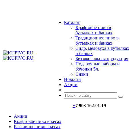
МЕНЮ
Каталог
Крафтовое пиво в
бутылках и банках
Традиционное пиво в
бутылках и банках
Сидр, медовуха в бутылка
и банках
Безалкогольная продукция
Подарочные наборы и
бочонки 5л.
Снэки
Новости
Акции
+
7 903 162-0
1-
19
Акции
Крафтовое пиво в кегах
Разливное пиво в кегах