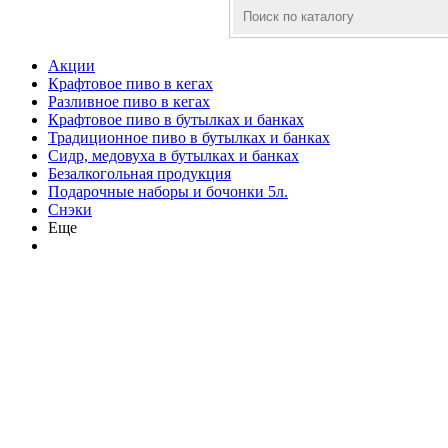
Акции
Крафтовое пиво в кегах
Разливное пиво в кегах
Крафтовое пиво в бутылках и банках
Традиционное пиво в бутылках и банках
Сидр, медовуха в бутылках и банках
Безалкогольная продукция
Подарочные наборы и бочонки 5л.
Снэки
Еще