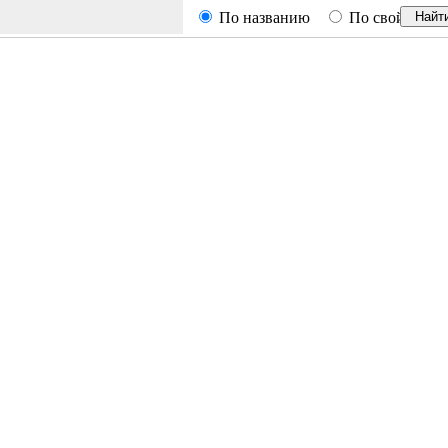
По названию
По свойствам
Найт