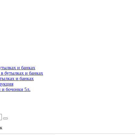
утылках и банках
в бутылках и банках
утылках и банках
дукция
 и бочонки 5л.
ок