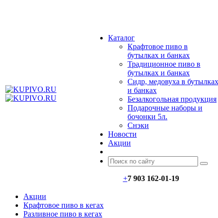
МЕНЮ
Каталог
Крафтовое пиво в
бутылках и банках
Традиционное пиво в
бутылках и банках
Сидр, медовуха в бутылка
и банках
Безалкогольная продукция
Подарочные наборы и
бочонки 5л.
Снэки
Новости
Акции
+
7 903 162-0
1-
19
Акции
Крафтовое пиво в кегах
Разливное пиво в кегах