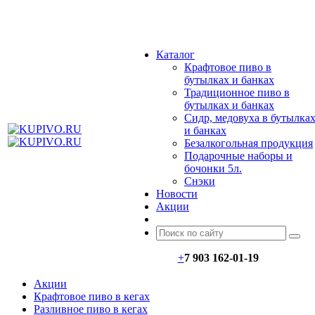
МЕНЮ
Каталог
Крафтовое пиво в
бутылках и банках
Традиционное пиво в
бутылках и банках
Сидр, медовуха в бутылка
и банках
Безалкогольная продукция
Подарочные наборы и
бочонки 5л.
Снэки
Новости
Акции
+
7 903 162-0
1-
19
Акции
Крафтовое пиво в кегах
Разливное пиво в кегах