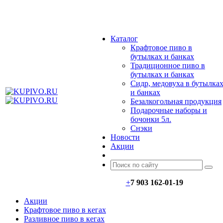
МЕНЮ
Каталог
Крафтовое пиво в
бутылках и банках
Традиционное пиво в
бутылках и банках
Сидр, медовуха в бутылка
и банках
Безалкогольная продукция
Подарочные наборы и
бочонки 5л.
Снэки
Новости
Акции
+
7 903 162-0
1-
19
Акции
Крафтовое пиво в кегах
Разливное пиво в кегах